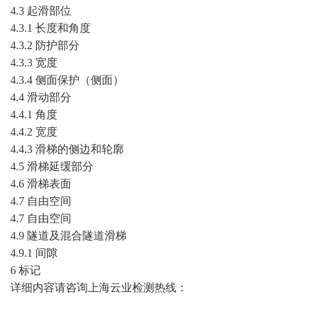
4.3
起滑部位
4.3.1
长度和角度
4.3.2
防护部分
4.3.3
宽度
4.3.4
侧面保护（侧面）
4.4
滑动部分
4.4.1
角度
4.4.2
宽度
4.4.3
滑梯的侧边和轮廓
4.5
滑梯延缓部分
4.6
滑梯表面
4.7
自由空间
4.7
自由空间
4.9
隧道及混合隧道滑梯
4.9.1
间隙
6
标记
详细内容请咨询上海云业检测热线：