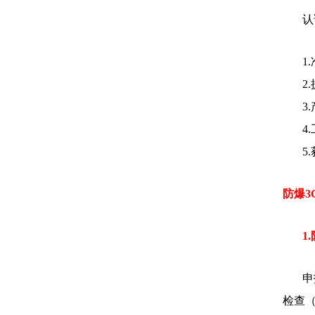
认
1
2
3
4
5
防爆3
1
申
检查