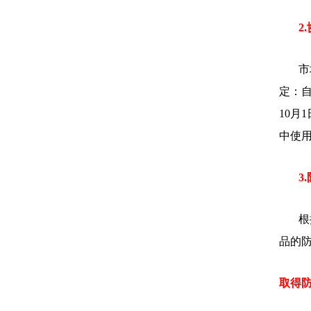
2
市
定：自
10
中使
3
根
品的
取得防