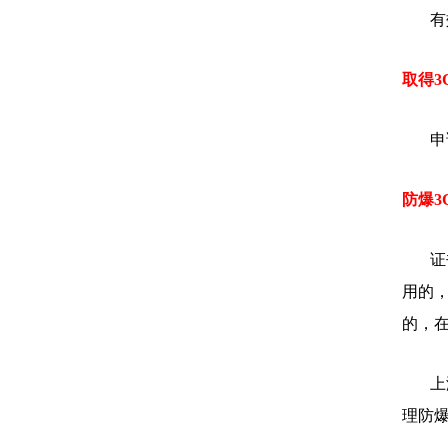
有
取得3
申
防爆3
证
用的
的，
上
理防