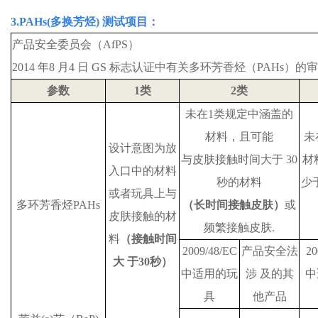
3.
PAHs(
多换芳烃
) 测试项目：
产品安全委员会（
AfPS
）
2014
年
8
月
4
日
GS
标志认证中有关多环芳香烃（
PAHs
）的审
参数
1
类
2
类
未在
1
类规定中涵盖的
材料
，
且可能
未
设计意图为放
与皮肤接触时间大于
30
材
入口中的材料
秒的材料
少
或者玩具上与
多环芳香烃
PAHs
（
长时间接触皮肤
）
或
皮肤接触的材
频繁接触皮肤
.
料
（
接触时间
2009/48/EC
产品安全法
20
大 于
30
秒
）
中适用的玩
涉 及的其
中
具
他产品