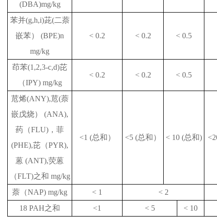
(DBA)mg/kg
苯并
(g,h,i)
茈
(
二萘
嵌苯）
(BPE)n
< 0.2
< 0.2
< 0.5
mg/kg
茚苯
(1,2,3-c,d)
芘
< 0.2
< 0.2
< 0.5
（
IPY) mg/kg
苊烯
(ANY),
苊
(
萘
嵌戊烧）
(ANA),
药（
FLU)
，菲
<1 (
总和）
<5 (
总和）
< 10 (
总和
)
<2
(PHE),
芘（
PYR),
蒽
(ANT),
荧蒽
（
FLT)
之和
mg/kg
萘（
NAP) mg/kg
< 1
< 2
18 PAH
之和
<1
< 5
< 10