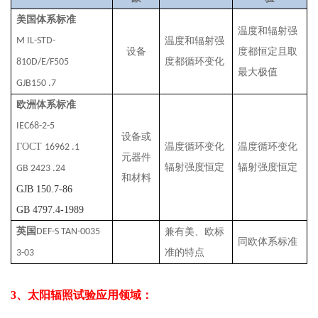
美国体系标准
温度和辐射强
M IL-STD-
温度和辐射强
设备
度都恒定且取
度都循环变化
810D/E/F505
最大极值
GJB150 .7
欧洲体系标准
IEC68-2-5
设备或
Г
OCT
温度循环变化
温度循环变化
16962 .1
元器件
辐射强度恒定
辐射强度恒定
GB 2423 .24
和材料
GJB 150.7-86
GB 4797.4-1989
英国
DEF-S TAN-0035
兼有美、欧标
同欧体系标准
准的特点
3-03
3、太阳辐照试验应用领域：