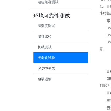
电磁兼容测试
低、开
小时甚
环境可靠性测试
常
温湿度测试
U
U
腐蚀试验
U
机械测试
意。
光老化试验
IP防护测试
U
GB
包装运输
11507
U
主
云