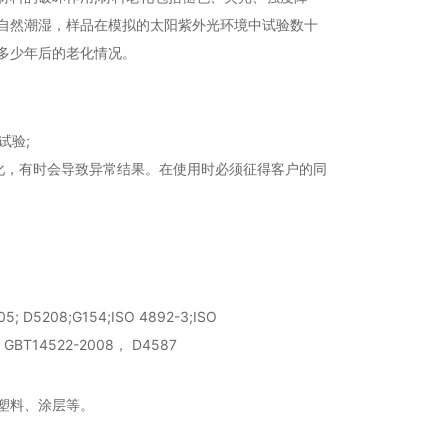
自然潮湿，样品在模拟的太阳紫外光环境中试验数十
多少年后的老化情况。
试验;
的老化，有时会导致异常结果。在使用时必须征得客户的同
05; D5208;G154;ISO 4892-3;ISO
 ， GBT14522-2008， D4587
塑料、涂层等。