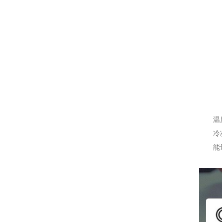
温
冷
能量