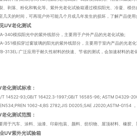
裂、剥落、粉化和氧化等。紫外光老化试验箱通过模拟阳光、冷凝、模仿
至几天的时间，可再现户外可能几个月或几年发生的损坏，了解产品使用
见UV老化测试
VA-340模拟阳光中的紫外线部分，主要用于户外产品的光老化试验;
VA-351模拟穿过窗玻璃的阳光的紫外线部分，主要用于室内产品的光老化
VB-313EL:广泛应用于耐久性材料的快速、节省的测试，会加速材料
V老化测试标准：
/T 14522-93;GB/T 16422.3-1997;GB/T 16585-96; ASTM D4329-20
;EN534;PREN 1062-4;BS 2782;JIS D0205;SAE J2020;ASTM-G154
V老化测试范围：
要用于汽车、涂料、油漆、印刷包装、颜料、纺织物、屋顶材料、橡胶、
业UV紫外光试验箱