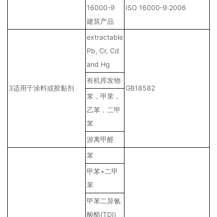
16000-9
ISO 16000-9:2006
建筑产品
extractable
Pb, Cr, Cd
and Hg
有机挥发物
3适用于涂料或胶黏剂
GB18582
苯，甲苯，
乙苯，二甲
苯
游离甲醛
苯
甲苯+二甲
苯
甲苯二异氰
酸酯(TDI)