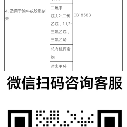
二氯甲
4. 适用于涂料或胶黏剂
GB18583
烷,1,2-二氯
苯
乙烷，1,1,2-
三氯乙烷，
三氯乙烯
总有机挥发
物
游离甲醛