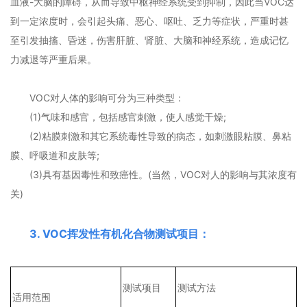
血液-大脑的障碍，从而导致中枢神经系统受到抑制，因此当VOC达
到一定浓度时，会引起头痛、恶心、呕吐、乏力等症状，严重时甚
至引发抽搐、昏迷，伤害肝脏、肾脏、大脑和神经系统，造成记忆
力减退等严重后果。
VOC对人体的影响可分为三种类型：
(1)气味和感官，包括感官刺激，使人感觉干燥;
(2)粘膜刺激和其它系统毒性导致的病态，如刺激眼粘膜、鼻粘
膜、呼吸道和皮肤等;
(3)具有基因毒性和致癌性。(当然，VOC对人的影响与其浓度有
关)
3. VOC挥发性有机化合物测试项目：
测试项目
测试方法
适用范围