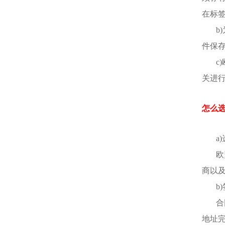
在标
b
件保
c
关进
怎么选
a
欧
商以
b
合
地址