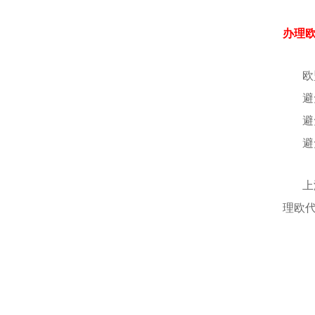
办理欧
欧
避
避
避
上
理欧