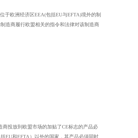
的简称，指由位于欧洲经济区EEA(包括EU与EFTA)境外的制
的制造商履行欧盟相关的指令和法律对该制造商
y)，制造商投放到欧盟市场的加贴了CE标志的产品必
括EU和EFTA）以外的国家，其产品必须同时